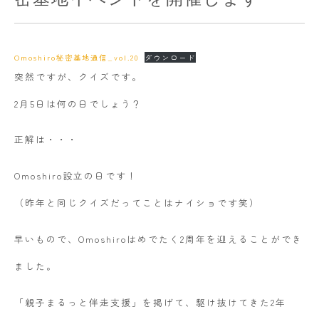
Omoshiro秘密基地通信_vol.20
ダウンロード
突然ですが、クイズです。
2月5日は何の日でしょう？
正解は・・・
Omoshiro設立の日です！
（昨年と同じクイズだってことはナイショです笑）
早いもので、Omoshiroはめでたく2周年を迎えることができ
ました。
「親子まるっと伴走支援」を掲げて、駆け抜けてきた2年