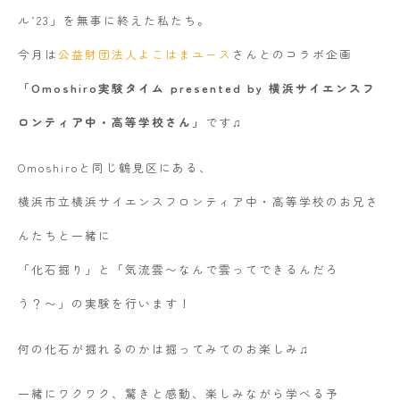
ル’23」を無事に終えた私たち。
今月は
公益財団法人よこはまユース
さんとのコラボ企画
「Omoshiro実験タイム presented by 横浜サイエンスフ
ロンティア中・高等学校さん」
です♫
Omoshiroと同じ鶴見区にある、
横浜市立横浜サイエンスフロンティア中・高等学校のお兄さ
んたちと一緒に
「化石掘り」と「気流雲〜なんで雲ってできるんだろ
う？〜」の実験を行います！
何の化石が掘れるのかは掘ってみてのお楽しみ♫
一緒にワクワク、驚きと感動、楽しみながら学べる予