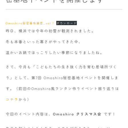
Omoshiro秘密基地通信_vol.7
ダウンロード
昨日、横浜では今年の初雪が観測されました。
冬も本番といった寒さがやってきた中、
温かいお鍋でほっこりしたい季節になりましたね。
さて、今月も「こどもたちの生き抜く力を育む居場所づく
り」として、第7回 Omoshiro秘密基地イベントを開催しま
す。（前回のOmoshiro風ランタン作りイベント振り返りは
コチラ
から）
今回のイベント内容は、
Omoshiro クリスマス会
です！